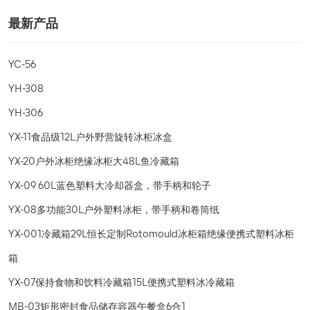
最新产品
YC-56
YH-308
YH-306
YX-11食品级12L户外野营旋转冰柜冰盒
YX-20户外冰柜绝缘冰柜大48L鱼冷藏箱
YX-09 60L蓝色塑料大冷却器盒，带手柄和轮子
YX-08多功能30L户外塑料冰柜，带手柄和卷筒纸
YX-001冷藏箱29L恒长定制Rotomould冰柜箱绝缘便携式塑料冰柜
箱
YX-07保持食物和饮料冷藏箱15L便携式塑料冰冷藏箱
MB-03矩形密封食品储存容器午餐盒6合1